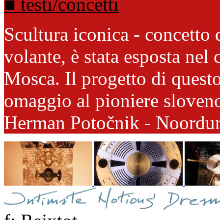
■ testi/concetti
Scultura iconica - concetto 
volante, è stata esposta nel
Mosca. Il progetto di questo
omaggio al pioniere sloven
Herman Potočnik - Noordu